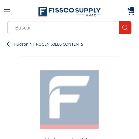
Skip to main content
menu
{0}
Site Search
submit
Hudson NITROGEN 60LBS CONTENTS