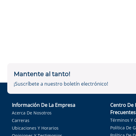
Mantente al tanto!
¡Suscríbete a nuestro boletín electrónico!
Información De La Empresa
Centro De 
Frecuentes
Acerca De Nosotros
Términos Y 
Carreras
Política De 
Ubicaciones Y Horarios
Política De 
Opiniones Y Testimonios