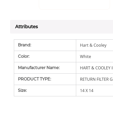
Attributes
Hart & Cooley
Brand
:
White
Color
:
HART & COOLEY I
Manufacturer Name
:
RETURN FILTER G
PRODUCT TYPE
:
14 X 14
Size
: