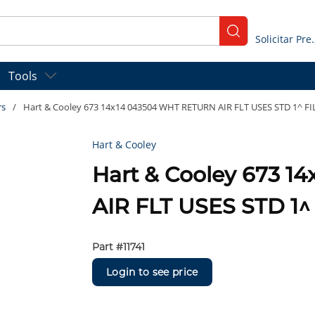
submit search
Solicitar
Tools
rs
/
Hart & Cooley 673 14x14 043504 WHT RETURN AIR FLT USES STD 1^ 
Hart & Cooley
Hart & Cooley 673 
AIR FLT USES STD 1
Part #
11741
Login to see price