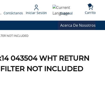
{0} 
Language
Carrito
Iniciar Sesión
 Presupuesto
Contáctanos
Espanol
Acerca De Nosotros
FILTER NOT INCLUDED
14x14 043504 WHT RETURN
^ FILTER NOT INCLUDED