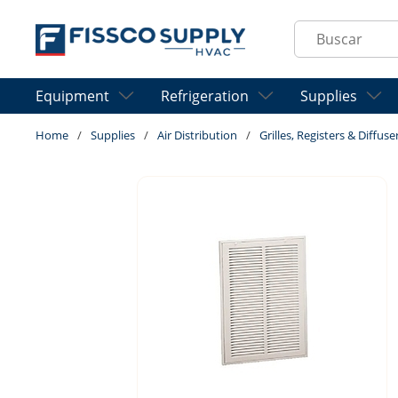
Skip to main content
Site Search
Equipment
Refrigeration
Supplies
Home
/
Supplies
/
Air Distribution
/
Grilles, Registers & Diffuse