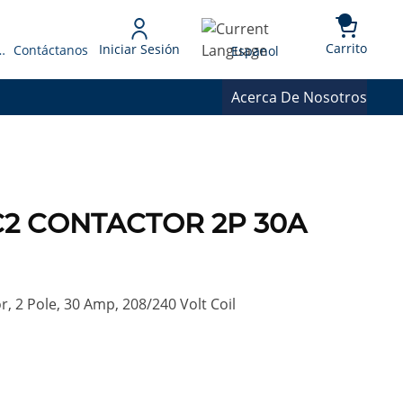
{0} 
Language
Carrito
Iniciar Sesión
 Presupuesto
Contáctanos
Espanol
Acerca De Nosotros
0C2 CONTACTOR 2P 30A
 2 Pole, 30 Amp, 208/240 Volt Coil