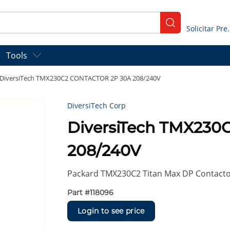
submit search
Solicitar
Tools
DiversiTech TMX230C2 CONTACTOR 2P 30A 208/240V
DiversiTech Corp
DiversiTech TMX23
208/240V
Packard TMX230C2 Titan Max DP Contactor,
Part #
118096
Login to see price