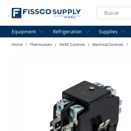
Skip to main content
Site Search
Equipment
Refrigeration
Supplies
Home
/
Thermostats
/
HVAC Controls
/
Electrical Controls
/