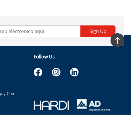
Sign Up
Follow Us
ply.com
itaria.