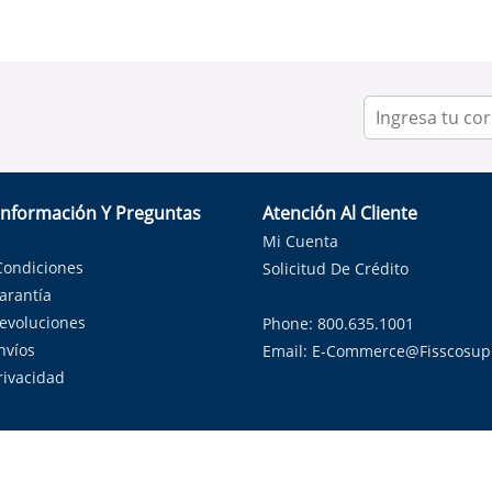
Información Y Preguntas
Atención Al Cliente
Mi Cuenta
Condiciones
Solicitud De Crédito
Garantía
Devoluciones
Phone: 800.635.1001
nvíos
Email:
E-Commerce@fisscosup
Privacidad
ndo con orgullo soluciones de HVAC en el estado de la Estrella Sol