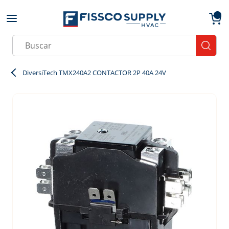
Skip to main content
menu
{0}
Site Search
submit
DiversiTech TMX240A2 CONTACTOR 2P 40A 24V