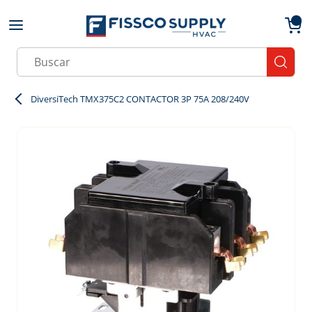
Skip to main content
menu
{0}
Site Search
submit
DiversiTech TMX375C2 CONTACTOR 3P 75A 208/240V