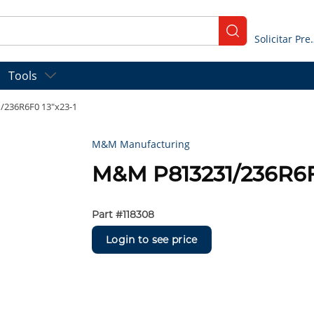
submit search
Solicitar
Tools
236R6F0 13"x23-1
M&M Manufacturing
M&M P813231/236R6F0
Part #
118308
Login to see price