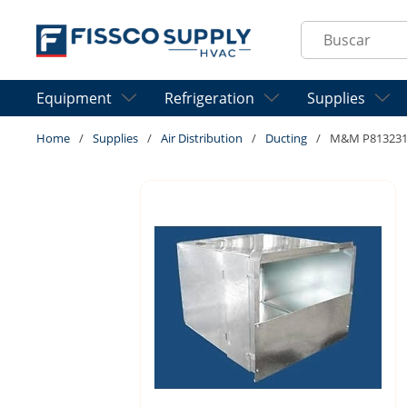
Skip to main content
Site Search
Equipment
Refrigeration
Supplies
Home
/
Supplies
/
Air Distribution
/
Ducting
/
M&M P813231/