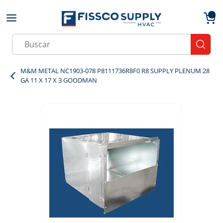
Skip to main content
menu
{0}
Site Search
submit
M&M METAL NC1903-078 P8111736R8F0 R8 SUPPLY PLENUM 28
GA 11 X 17 X 3 GOODMAN