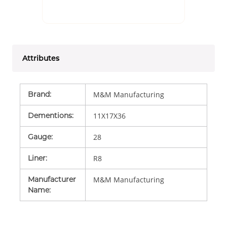
Attributes
Brand
:
M&M Manufacturing
Dementions
:
11X17X36
Gauge
:
28
Liner
:
R8
Manufacturer
M&M Manufacturing
Name
: