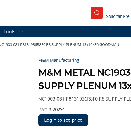
submit search
Solicitar
Tools
C1903-081 P8131936R8F0 R8 SUPPLY PLENUM 13x19x36 GOODMAN
M&M Manufacturing
M&M METAL NC1903-
SUPPLY PLENUM 13
NC1903-081 P8131936R8F0 R8 SUPPLY P
Part #
120274
Login to see price