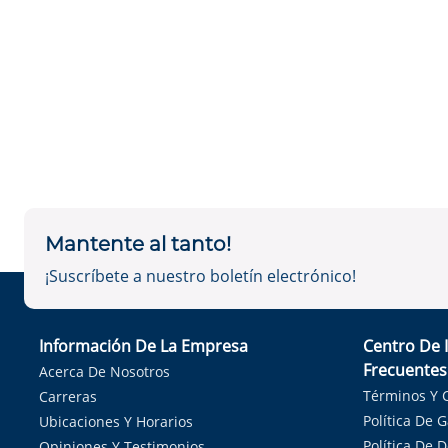
Mantente al tanto!
¡Suscríbete a nuestro boletín electrónico!
Información De La Empresa
Centro De 
Frecuentes
Acerca De Nosotros
Términos Y 
Carreras
Política De 
Ubicaciones Y Horarios
Política De 
Opiniones Y Testimonios