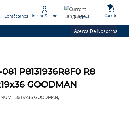
{0} 
Language
Carrito
Iniciar Sesión
 Presupuesto
Contáctanos
Espanol
Acerca De Nosotros
081 P8131936R8F0 R8
x19x36 GOODMAN
LENUM 13x19x36 GOODMAN,