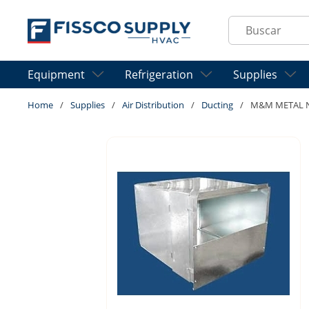
Skip to main content
Site Search
Equipment
Refrigeration
Supplies
Home
/
Supplies
/
Air Distribution
/
Ducting
/
M&M METAL N