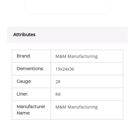
Attributes
Brand
:
M&M Manufacturing
Dementions
:
19x24x36
Gauge
:
28
Liner
:
R8
Manufacturer
M&M Manufacturing
Name
: