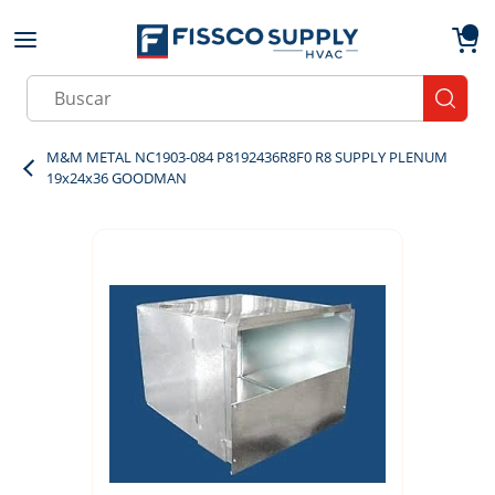
Skip to main content
menu
{0}
Site Search
submit
M&M METAL NC1903-084 P8192436R8F0 R8 SUPPLY PLENUM
19x24x36 GOODMAN