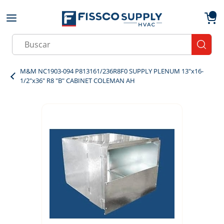
Skip to main content
menu
{0}
Site Search
submit
M&M NC1903-094 P813161/236R8F0 SUPPLY PLENUM 13"x16-
1/2"x36" R8 "B" CABINET COLEMAN AH