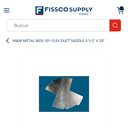
Skip to main content
menu
{0}
Site Search
submit
M&M METAL MDS-101 FLEX DUCT SADDLE 5-1/2" X 20"