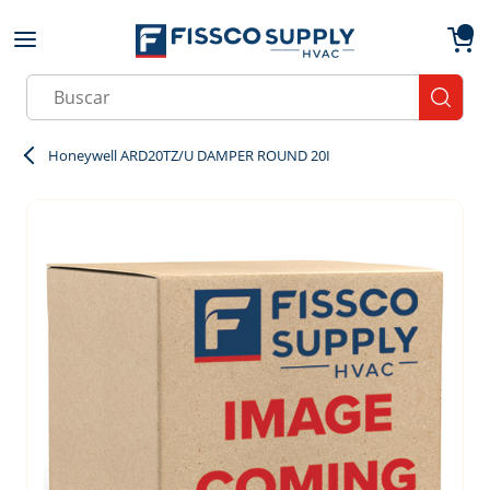
Skip to main content
menu
{0}
Site Search
submit
Honeywell ARD20TZ/U DAMPER ROUND 20I