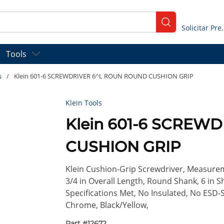
submit search
Solicitar
Tools
s
/
Klein 601-6 SCREWDRIVER 6^L ROUN ROUND CUSHION GRIP
Klein Tools
Klein 601-6 SCREW
CUSHION GRIP
Klein Cushion-Grip Screwdriver, Measureme
3/4 in Overall Length, Round Shank, 6 in 
Specifications Met, No Insulated, No ESD-S
Chrome, Black/Yellow,
Part #
12672