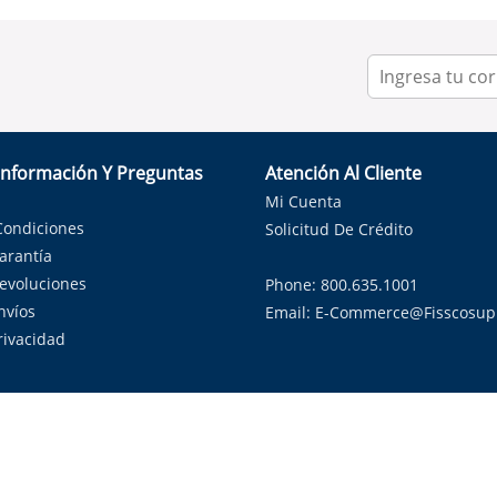
Información Y Preguntas
Atención Al Cliente
Mi Cuenta
Condiciones
Solicitud De Crédito
Garantía
Devoluciones
Phone: 800.635.1001
nvíos
Email:
E-Commerce@fisscosup
Privacidad
ndo con orgullo soluciones de HVAC en el estado de la Estrella Sol
Copyright ©
2026
Fissco Supply Dallas-Fort Worth