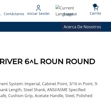
{0} 
Language
Carrito
Iniciar Sesión
 Presupuesto
Contáctanos
Espanol
Acerca De Nosotros
DRIVER 6^L ROUN ROUND
nt System: Imperial, Cabinet Point, 3/16 in Point, 9-
Shank Length, Steel Shank, ANSI/ASME Specified
afe, Cushion Grip, Acetate Handle, Steel, Polished