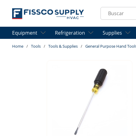
Skip to main content
Site Search
Equipment
Refrigeration
Supplies
Home
/
Tools
/
Tools & Supplies
/
General Purpose Hand Tool