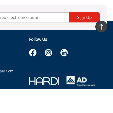
Sign Up
Follow Us
ply.com
itaria.