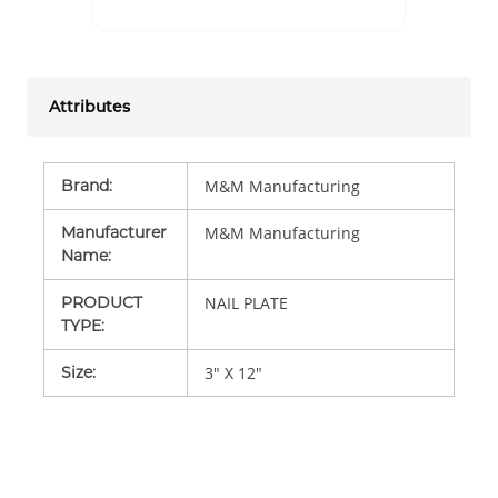
Attributes
Brand
:
M&M Manufacturing
Manufacturer
M&M Manufacturing
Name
:
PRODUCT
NAIL PLATE
TYPE
:
Size
:
3" X 12"