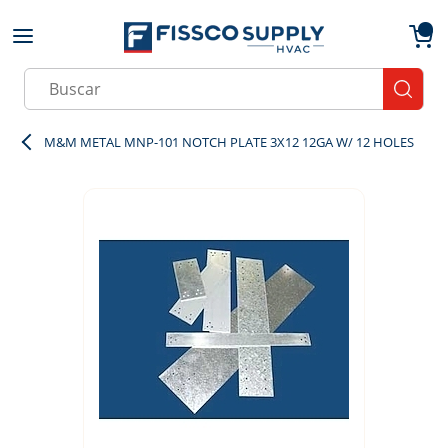
Skip to main content
menu
{0}
Site Search
submit
M&M METAL MNP-101 NOTCH PLATE 3X12 12GA W/ 12 HOLES