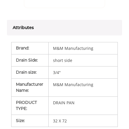
Attributes
Brand
:
M&M Manufacturing
Drain Side
:
short side
Drain size
:
3/4"
Manufacturer
M&M Manufacturing
Name
:
PRODUCT
DRAIN PAN
TYPE
:
Size
:
32 X 72