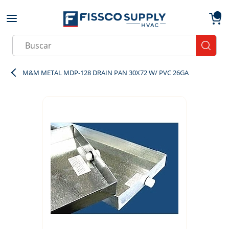
Skip to main content
menu
{0}
Site Search
submit
M&M METAL MDP-128 DRAIN PAN 30X72 W/ PVC 26GA