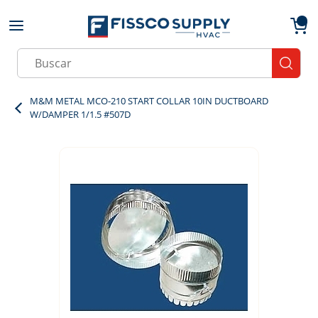
Skip to main content
menu
{0}
Site Search
submit
M&M METAL MCO-210 START COLLAR 10IN DUCTBOARD
W/DAMPER 1/1.5 #507D