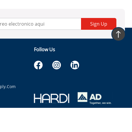
Sign Up
Follow Us
ply.com
itaria.