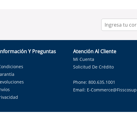
Información Y Preguntas
Atención Al Cliente
Mi Cuenta
Condiciones
Solicitud De Crédito
Garantía
Devoluciones
Phone: 800.635.1001
nvíos
Email:
E-Commerce@fisscosup
Privacidad
ndo con orgullo soluciones de HVAC en el estado de la Estrella Sol
Copyright ©
2026
Fissco Supply Dallas-Fort Worth