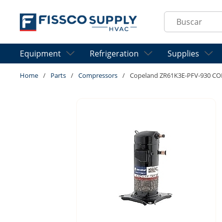
Skip to main content
Site Search
Equipment
Refrigeration
Supplies
Home
/
Parts
/
Compressors
/
Copeland ZR61K3E-PFV-930 CO