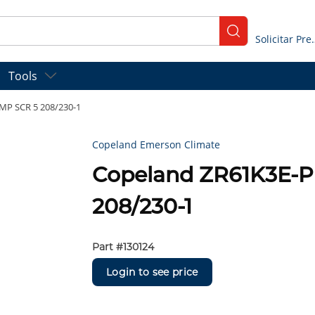
submit search
Solicitar
Tools
MP SCR 5 208/230-1
Copeland Emerson Climate
Copeland ZR61K3E-
208/230-1
Part #
130124
Login to see price