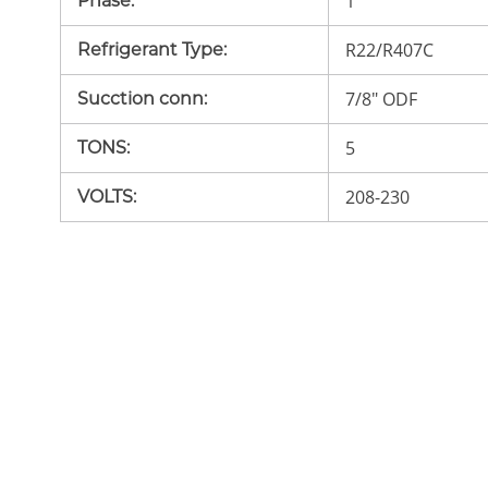
1
Phase
:
R22/R407C
Refrigerant Type
:
7/8" ODF
Sucction conn
:
5
TONS
:
208-230
VOLTS
: