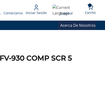
{0} 
Language
Carrito
Iniciar Sesión
 Presupuesto
Contáctanos
Espanol
Acerca De Nosotros
PFV-930 COMP SCR 5