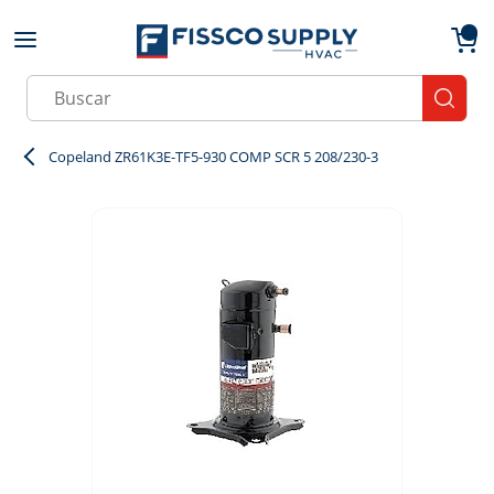
Skip to main content
menu
{0}
Site Search
submit
Copeland ZR61K3E-TF5-930 COMP SCR 5 208/230-3