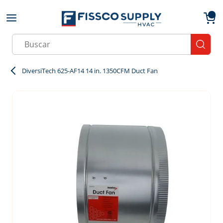
Skip to main content
menu
{0}
Site Search
submit
DiversiTech 625-AF14 14 in. 1350CFM Duct Fan