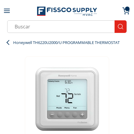
Skip to main content
menu
{0}
Site Search
submit
Honeywell TH6220U2000/U PROGRAMMABLE THERMOSTAT