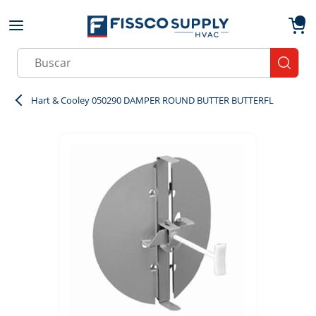
Skip to main content
menu
{0}
Site Search
submit
Hart & Cooley 050290 DAMPER ROUND BUTTER BUTTERFL