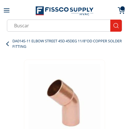
Skip to main content
menu
{0}
Site Search
submit
DA014S-11 ELBOW STREET 45D 45DEG 11/8"OD COPPER SOLDER
FITTING