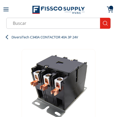
Skip to main content
menu
{0}
Site Search
submit
DiversiTech C340A CONTACTOR 40A 3P 24V