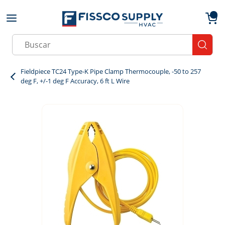
Skip to main content
menu
{0}
Site Search
submit
Fieldpiece TC24 Type-K Pipe Clamp Thermocouple, -50 to 257
deg F, +/-1 deg F Accuracy, 6 ft L Wire