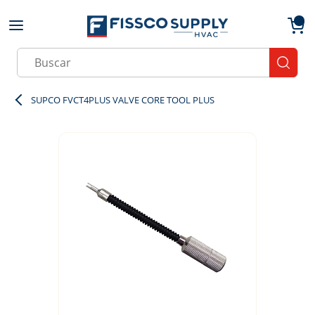
Skip to main content
menu
{0}
Site Search
submit
SUPCO FVCT4PLUS VALVE CORE TOOL PLUS