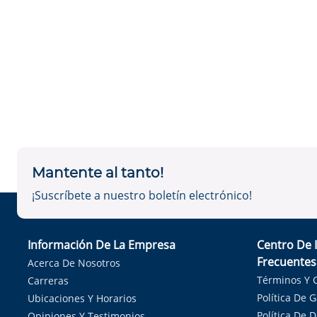
Mantente al tanto!
¡Suscríbete a nuestro boletín electrónico!
Información De La Empresa
Centro De 
Frecuentes
Acerca De Nosotros
Términos Y 
Carreras
Política De 
Ubicaciones Y Horarios
Política De 
Opiniones Y Testimonios