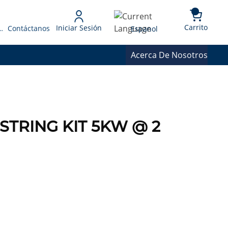
{0} 
Language
Carrito
Iniciar Sesión
 Presupuesto
Contáctanos
Espanol
Acerca De Nosotros
STRING KIT 5KW @ 2