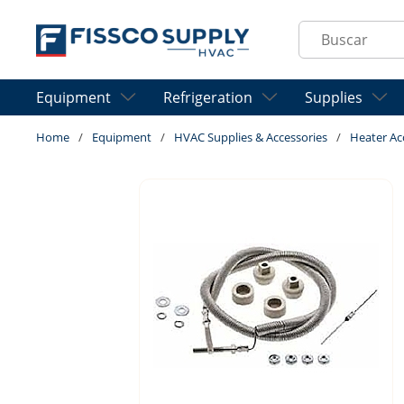
Skip to main content
Site Search
Equipment
Refrigeration
Supplies
Home
/
Equipment
/
HVAC Supplies & Accessories
/
Heater Ac