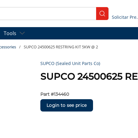
submit search
Solicitar
Tools
cessories
/
SUPCO 24500625 RESTRING KIT 5KW @ 2
SUPCO (Sealed Unit Parts Co)
SUPCO 24500625 RE
Part #
134460
Login to see price