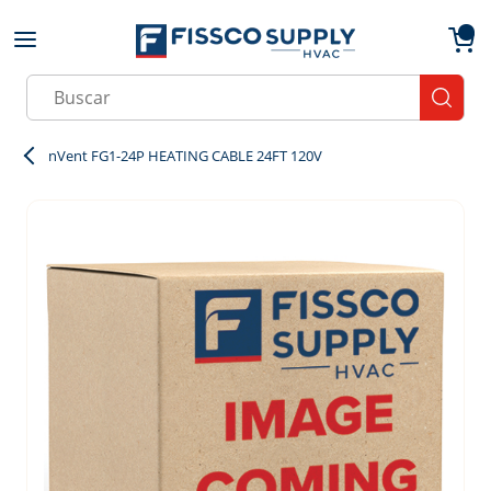
Skip to main content
menu
{0}
Site Search
submit
nVent FG1-24P HEATING CABLE 24FT 120V