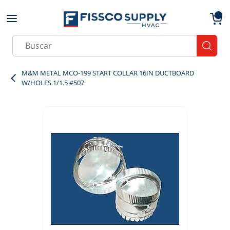
Skip to main content
menu
{0}
Site Search
submit
M&M METAL MCO-199 START COLLAR 16IN DUCTBOARD
W/HOLES 1/1.5 #507