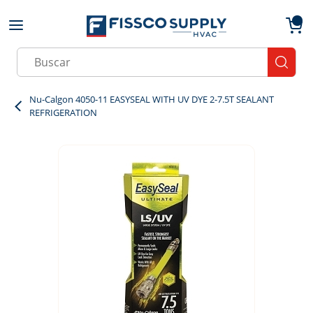
Skip to main content
menu
{0}
Site Search
submit
Nu-Calgon 4050-11 EASYSEAL WITH UV DYE 2-7.5T SEALANT
REFRIGERATION