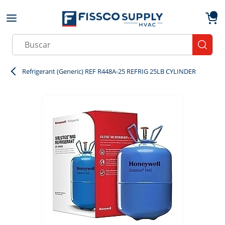
Skip to main content
menu
{0}
Site Search
submit
Refrigerant (Generic) REF R448A-25 REFRIG 25LB CYLINDER