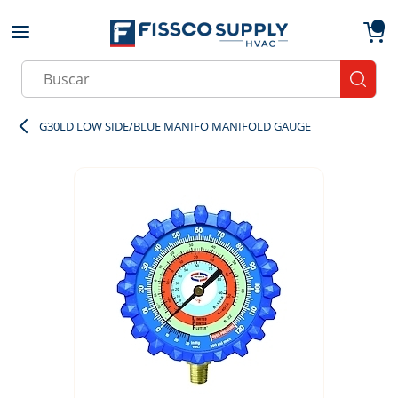
Skip to main content
menu
{0}
Site Search
submit
G30LD LOW SIDE/BLUE MANIFO MANIFOLD GAUGE