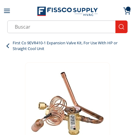
Skip to main content
menu
{0}
Site Search
submit
First Co 9EVR410-1 Expansion Valve Kit, For Use With HP or
Straight Cool Unit