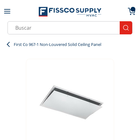
Skip to main content
menu
{0}
Site Search
submit
First Co 967-1 Non-Louvered Solid Ceiling Panel