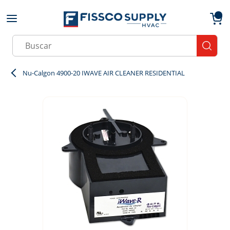
Skip to main content
menu
{0}
Site Search
submit
Nu-Calgon 4900-20 IWAVE AIR CLEANER RESIDENTIAL