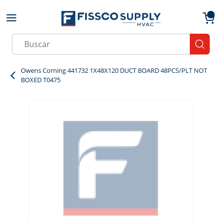
Skip to main content
menu
{0}
Site Search
submit
Owens Corning 441732 1X48X120 DUCT BOARD 48PCS/PLT NOT
BOXED T0475