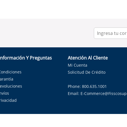
Información Y Preguntas
Atención Al Cliente
Mi Cuenta
Condiciones
Solicitud De Crédito
Garantía
Devoluciones
Phone: 800.635.1001
nvíos
Email:
E-Commerce@fisscosup
Privacidad
ndo con orgullo soluciones de HVAC en el estado de la Estrella Sol