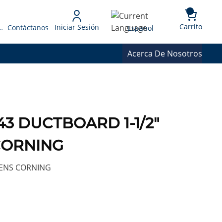
{0} 
Language
Carrito
Iniciar Sesión
 Presupuesto
Contáctanos
Espanol
Acerca De Nosotros
43 DUCTBOARD 1-1/2"
CORNING
WENS CORNING