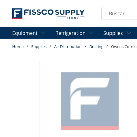
Skip to main content
Site Search
Equipment
Refrigeration
Supplies
Home
/
Supplies
/
Air Distribution
/
Ducting
/
Owens Corni