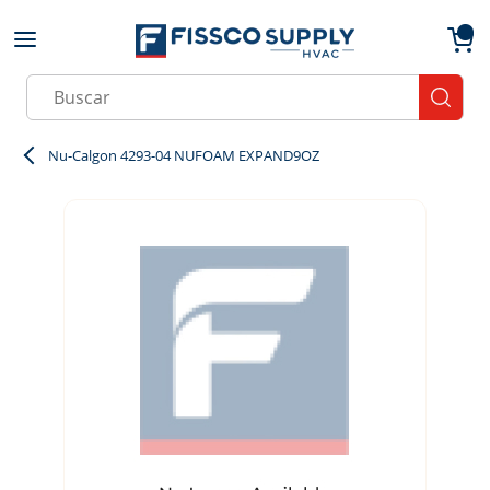
Skip to main content
menu
{0}
Site Search
submit
Nu-Calgon 4293-04 NUFOAM EXPAND9OZ