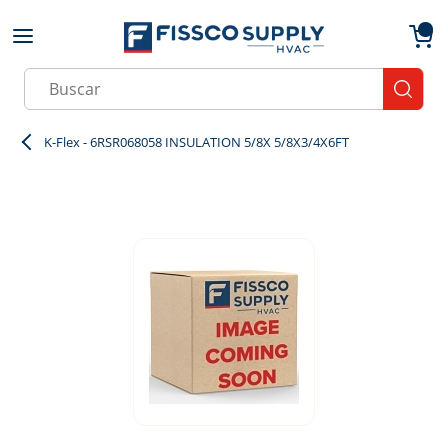
Skip to main content
menu
{0}
Site Search
submit
K-Flex - 6RSR068058 INSULATION 5/8X 5/8X3/4X6FT