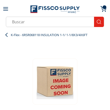
Skip to main content
menu
{0}
Site Search
submit
K-Flex - 6RSR068118 INSULATION 1-1/ 1-1/8X3/4X6FT