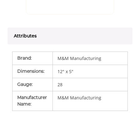
Attributes
Brand
:
M&M Manufacturing
Dimensions
:
12" x 5"
Gauge
:
28
Manufacturer
M&M Manufacturing
Name
: