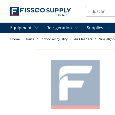
Skip to main content
Site Search
Equipment
Refrigeration
Supplies
Home
/
Parts
/
Indoor Air Quality
/
Air Cleaners
/
Nu-Calgon