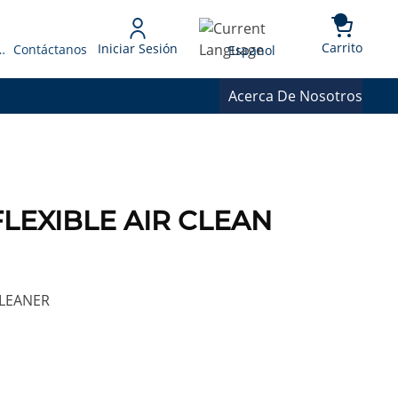
{0} 
Language
Carrito
Iniciar Sesión
 Presupuesto
Contáctanos
Espanol
Acerca De Nosotros
FLEXIBLE AIR CLEAN
CLEANER