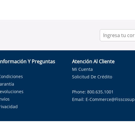
Información Y Preguntas
Atención Al Cliente
Mi Cuenta
Condiciones
Solicitud De Crédito
Garantía
Devoluciones
Phone: 800.635.1001
nvíos
Email:
E-Commerce@fisscosup
Privacidad
ndo con orgullo soluciones de HVAC en el estado de la Estrella Sol