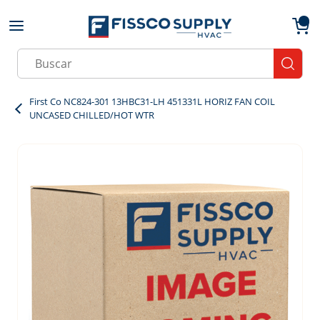
Skip to main content
menu
{0}
Site Search
submit
First Co NC824-301 13HBC31-LH 451331L HORIZ FAN COIL
UNCASED CHILLED/HOT WTR