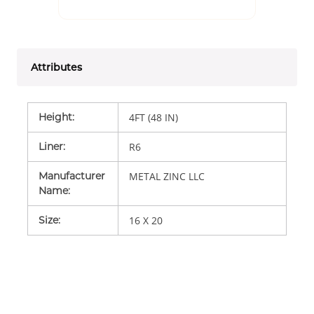
Attributes
Height
:
4FT (48 IN)
Liner
:
R6
Manufacturer
METAL ZINC LLC
Name
:
Size
:
16 X 20