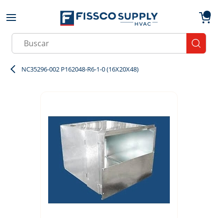
Skip to main content
menu
{0}
Site Search
submit
NC35296-002 P162048-R6-1-0 (16X20X48)