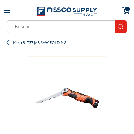
Skip to main content
menu
{0}
Site Search
submit
Klein 31737 JAB SAW FOLDING