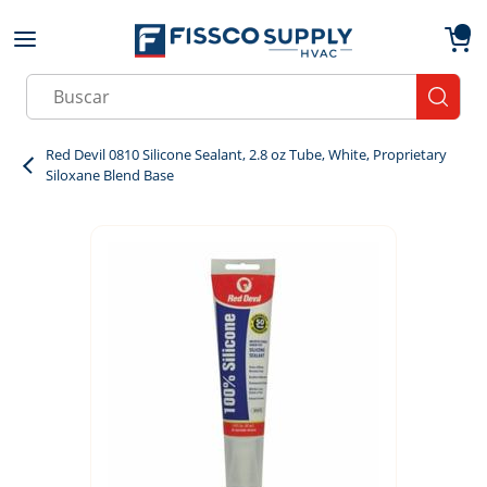
Skip to main content
menu
{0}
Site Search
submit
Red Devil 0810 Silicone Sealant, 2.8 oz Tube, White, Proprietary
Siloxane Blend Base