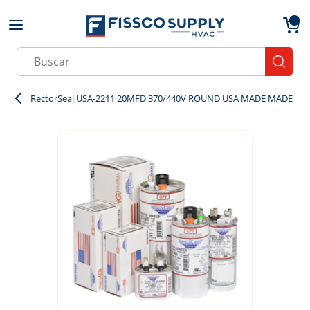
Skip to main content
menu
{0}
Site Search
submit
RectorSeal USA-2211 20MFD 370/440V ROUND USA MADE MADE