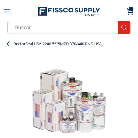
Skip to main content
menu
{0}
Site Search
submit
RectorSeal USA-2240 55/5MFD 370/440 RND USA