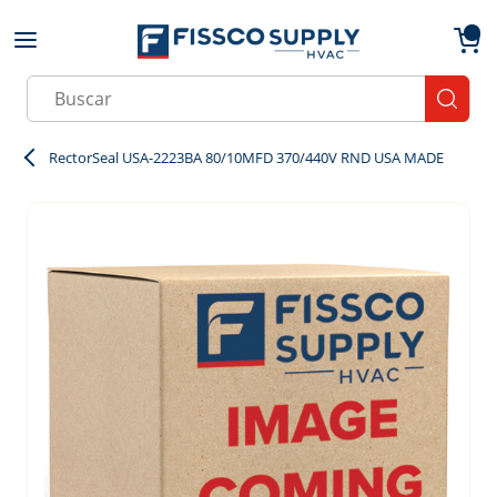
Skip to main content
menu
{0}
Site Search
submit
RectorSeal USA-2223BA 80/10MFD 370/440V RND USA MADE