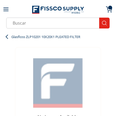
Skip to main content
menu
{0}
Site Search
submit
Glasfloss ZLP10201 10X20X1 PLEATED FILTER