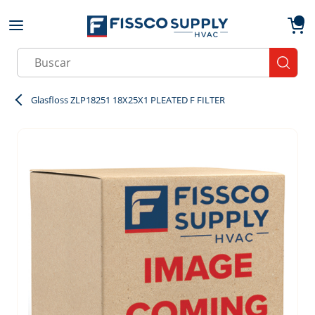
Skip to main content
menu
{0}
Site Search
submit
Glasfloss ZLP18251 18X25X1 PLEATED F FILTER